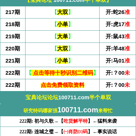
217期
【
大双
】
开:蛇26
准
218期
【
小单
】
开:虎17
准
219期
【
大单
】
开:鼠43
准
220期
【
大双
】
开:羊48
准
221期
【
小单
】
开:马01
准
222期
【
点击等待十秒识别二维码
】
开:？00
未
222期
点击免费领取资料
开:？00
未
宝典论坛论坛
100711.com
半个单双
100711.com
研究特码哪家强
来帮忙
222期:
初与久歌→【
吃货解平特
】←猛料来袭
222期:
连城之璧→【
㈠肖防㈢码
】←事实说话