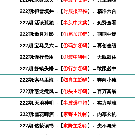
222期:担雪填井→【
时辰报平特
】←精准六合
222期:活该孤独→【
半头中大奖
】←免费查看
222期:邀月对影→【
①尾加①码
】←期期中爆
222期:宝马叉六→【
①码加④码
】←再创佳绩
222期:谨行俭用→【
①波中特肖
】←大胆跟住
222期:虾蟆头幡→【
①行加①码
】←敢跟必中
222期:索马里海→【
⑶肖主⑵码
】←奔向小康
222期:烹龙煮凤→【
①头主①码
】←百万富翁
222期:天地神明→【
半波爆中特
】←实力精准
222期:雪花啤酒→【
家野主⑴肖
】←内幕玄机
222期:然荻读书→【
家野主②肖
】←失不再来