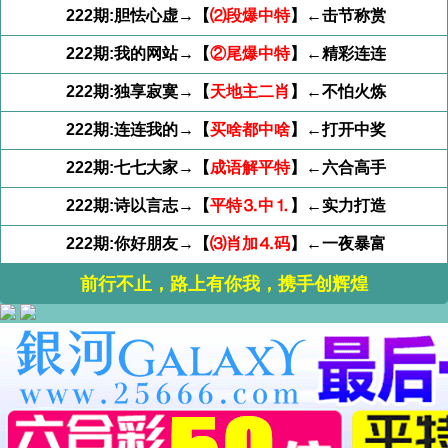
222期:胆怯心虚→【
⑵段爆中特
】←击节称赏
222期:我的网站→【
②尾爆中特
】←精彩连连
222期:独享寂寞→【
天地主二肖
】←不怕火炼
222期:连连我的→【
买啥都中啥
】←打开中奖
222期:七七大家→【
成语解平特
】←六合高手
222期:诗以言志→【
平特⒊中⒈
】←实力打造
222期:你好朋友→【
⑶肖加⒋码
】←一夜暴富
前行不止，路上有你我，携手创辉煌