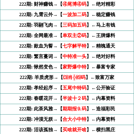
222期:
财神赚钱→【
④尾博④码
】←绝对精彩
222期:
九霄云外→【
一波加二码
】←稳定赚钱
222期:
羽翮飞肉→【
三码加五码
】←马上有钱
222期:
全网最准→【
单双主②码
】←王牌爆料
222期:
歃血为誓→【
七字解平特
】←精魄通天
222期:
繁言蔓词→【
中特准一头
】←绝对好料
222期:
愀然变色→【
家野爆中特
】←暴富专家
222期:
羊质虎形→【
⑶肖╬⑹码
】←致富万家
222期:
孝经起序→【
五尾中特码
】←公开验证
222期:
春暖花开→【
半波╋２码
】←内幕资料
222期:
此茶风雅→【
期期报⒐码
】←造福彩民
222期:
冲漠无朕→【
合大小中特
】←内幕资料
222期:
活该孤独→【
买啥就开啥
】←横扫黑庄