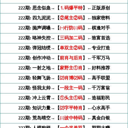
222期:
思念似蛊→【
⒈码爆平特
】←正版原创
222期:
四九泥泥→【
②尾主②码
】←独家密料
222期:
抛声调嗓→【
㈠行防㈡码
】←棋逢对手
222期:
咯神失控→【
三码加二码
】←致富首选
222期:
弹冠结绶→【
单双主②码
】←专业打造
222期:
创作冲动→【
前肖与后肖
】←千军万马
222期:
一射之地→【
家野主①肖
】←好料推荐
222期:
轻舞飞扬→【
⑵肖博⑵码
】←高手联盟
222期:
怪我太帅→【
一段主一码
】←千万富翁
222期:
冲上云霄→【
①头主①码
】←造福彩民
222期:
知识力量→【
⑵字平特肖
】←心水高手
222期:
荒岛晴空→【
㈡波中特码
】←真金白银
222期:
人模狗样→【
一个半单双
】←期期大赚