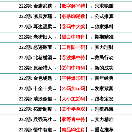
222期:
金庸武侠→【
数字解平特
】←只求稳赚
222期:
凉辰梦瑾→【
必杀⑶尾数
】←公式推算
222期:
耳边温柔→【
③码中大奖
】←独家爆料
222期:
老街旧人→【
黑白中特肖
】←期期精准
222期:
恶迹昭著→【
二肖防一码
】←实力理财
222期:
北巷栀酒→【
①波爆中特
】←救民行动
222期:
原始猎人→【
⑵门中特码
】←新的成功
222期:
金色钥匙→【
平特爆①码
】←百年经典
222期:
十全十美→【
⒉码加⒌码
】←发家致富
222期:
清淡假假→【
大小主⑵码
】←跟者定发
222期:
拓新制度→【
⑵个半单双
】←别墅靠海
222期:
兵强马壮→【
家野肖中特
】←实力精准
222期:
悟中有道→【
精品⑷生肖
】←重点推荐