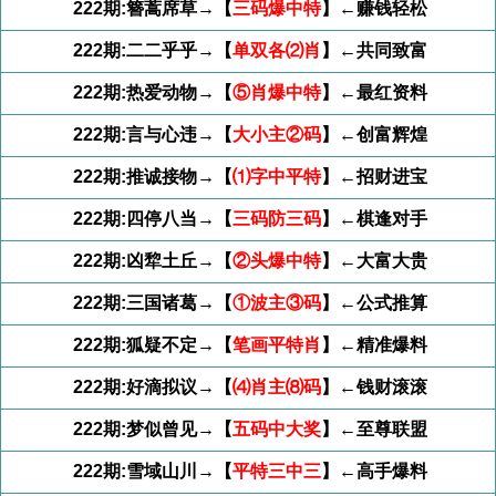
222期:簪蒿席草→【
三码爆中特
】←赚钱轻松
222期:二二乎乎→【
单双各⑵肖
】←共同致富
222期:热爱动物→【
⑤肖爆中特
】←最红资料
222期:言与心违→【
大小主②码
】←创富辉煌
222期:推诚接物→【
⑴字中平特
】←招财进宝
222期:四停八当→【
三码防三码
】←棋逢对手
222期:凶犂土丘→【
②头爆中特
】←大富大贵
222期:三国诸葛→【
①波主③码
】←公式推算
222期:狐疑不定→【
笔画平特肖
】←精准爆料
222期:好滴拟议→【
⑷肖主⑻码
】←钱财滚滚
222期:梦似曾见→【
五码中大奖
】←至尊联盟
222期:雪域山川→【
平特三中三
】←高手爆料