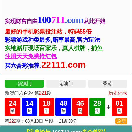
100
711
.com
实现财富自由
从此开始
最好的手机彩票投注站，特码55倍
彩票游戏种类最多,赔率最高,官方玩法
实地赌厅现场百家乐，真人棋牌，捕鱼
注册天天免费抢红包
22111.com
买六合彩推荐:
【宝典论坛
100711.com
半个单双】