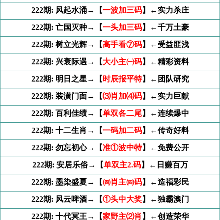
222期:
风起水涌→【
一波加三码
】←实力杀庄
222期:
亡国灭种→【
一头加三码
】←千万土豪
222期:
树立光辉→【
高手看⑦码
】←受益匪浅
222期:
兴衰际遇→【
大小主㈠码
】←精彩资料
222期:
明日之星→【
时辰报平特
】←团队研究
222期:
装潢门面→【
⑶肖加⑷码
】←实力巨献
222期:
百利佳绩→【
单双各二尾
】←连续爆中
222期:
十二生肖→【
一码加二码
】←传奇好料
222期:
勿忘初心→【
准①波中特
】←免费公开
222期:
安居乐俗→【
单双主2.码
】←日赚百万
222期:
墨染盛夏→【
㈣肖主㈣码
】←造福彩民
222期:
风云啤酒→【
①头中大奖
】←独霸澳门
222期:
十代冥王→【
家野主⑵肖
】←创造荣华