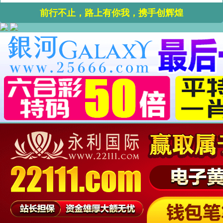
前行不止，路上有你我，携手创辉煌