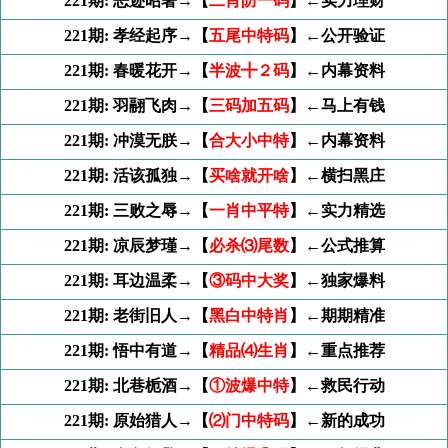
221期:
恶迹昭著→【
二肖防一码
】←实力理财
221期:
孝经起序→【
五尾中特码
】←公开验证
221期:
春暖花开→【
半波╋２码
】←内幕资料
221期:
羽翮飞肉→【
三码加五码
】←马上有钱
221期:
冲漠无朕→【
合大小中特
】←内幕资料
221期:
活该孤独→【
买啥就开啥
】←横扫黑庄
221期:
三败之辱→【
一肖中平特
】←实力精选
221期:
凉辰梦瑾→【
必杀⑶尾数
】←公式推算
221期:
耳边温柔→【
③码中大奖
】←独家爆料
221期:
老街旧人→【
黑白中特肖
】←期期精准
221期:
悟中有道→【
精品⑷生肖
】←重点推荐
221期:
北巷栀酒→【
①波爆中特
】←救民行动
221期:
原始猎人→【
⑵门中特码
】←新的成功