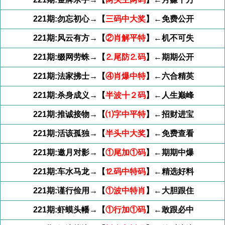
221期:勿忘初心→【
三码中大奖
】←免费公开
221期:风云有方→【
②肖解平特
】←机不可失
221期:缀网劳蛛→【
⒉尾防⒉码
】←期期公开
221期:法家拂士→【
④肖爆中特
】←六合精英
221期:杀身成义→【
半波╋２码
】←人生巅峰
221期:推诚接物→【
⑴字中平特
】←招财进宝
221期:活该孤独→【
半头中大奖
】←免费查看
221期:邀月对影→【
①尾加①码
】←期期中爆
221期:车水马龙→【
⒓码中特码
】←精选好料
221期:谨行俭用→【
①波中特肖
】←大胆跟住
221期:虾蟆头幡→【
①行加①码
】←敢跟必中