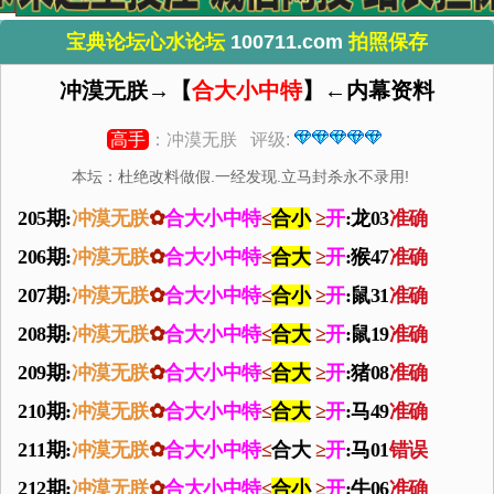
宝典论坛心水论坛
100711.com
拍照保存
冲漠无朕→【
合大小中特
】←内幕资料
高手
：冲漠无朕 评级:
本坛：杜绝改料做假.一经发现.立马封杀永不录用!
205期:
冲漠无朕
✿
合大小中特
≤
合小
≥
开
:龙03
准确
206期:
冲漠无朕
✿
合大小中特
≤
合大
≥
开
:猴47
准确
207期:
冲漠无朕
✿
合大小中特
≤
合小
≥
开
:鼠31
准确
208期:
冲漠无朕
✿
合大小中特
≤
合大
≥
开
:鼠19
准确
209期:
冲漠无朕
✿
合大小中特
≤
合大
≥
开
:猪08
准确
210期:
冲漠无朕
✿
合大小中特
≤
合大
≥
开
:马49
准确
211期:
冲漠无朕
✿
合大小中特
≤
合大
≥
开
:马01
错误
212期:
冲漠无朕
✿
合大小中特
≤
合小
≥
开
:牛06
准确