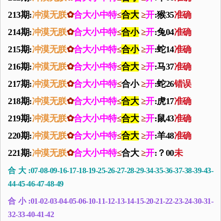
213期:
冲漠无朕
✿
合大小中特
≤
合大
≥
开
:猴35
准确
214期:
冲漠无朕
✿
合大小中特
≤
合小
≥
开
:兔04
准确
215期:
冲漠无朕
✿
合大小中特
≤
合小
≥
开
:蛇14
准确
216期:
冲漠无朕
✿
合大小中特
≤
合大
≥
开
:马37
准确
217期:
冲漠无朕
✿
合大小中特
≤
合小
≥
开
:蛇26
错误
218期:
冲漠无朕
✿
合大小中特
≤
合大
≥
开
:虎17
准确
219期:
冲漠无朕
✿
合大小中特
≤
合大
≥
开
:鼠43
准确
220期:
冲漠无朕
✿
合大小中特
≤
合大
≥
开
:羊48
准确
221期:
冲漠无朕
✿
合大小中特
≤
合大
≥
开
:？00
未
合大:07-08-09-16-17-18-19-25-26-27-28-29-34-35-36-37-38-39-43-
44-45-46-47-48-49
合小:01-02-03-04-05-06-10-11-12-13-14-15-20-21-22-23-24-30-31-
32-33-40-41-42