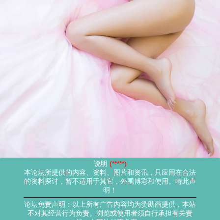
说明
(*****)
本论坛所提供的内容、资料、图片和资讯，只应用在合法
的资料探讨，暂不适用于其它，外围博彩和使用。特此声
明！
论坛免责声明：以上所有广告内容均为赞助商提供，本站
不对其经营行为负责。浏览或使用者须自行承担有关责