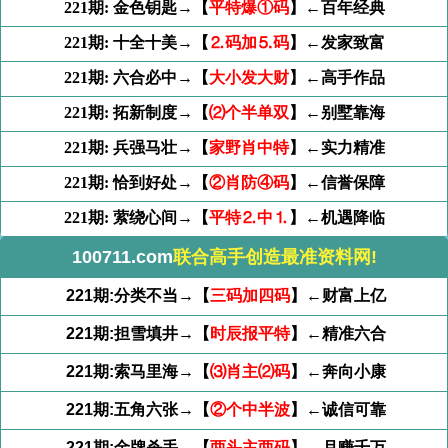
221期:
金色钥匙→【
平特爆①码
】←百年经典
221期:
十全十美→【
⒉码加⒌码
】←发家致富
221期:
六合必中→【
大小发大财
】←高手作品
221期:
拓新制度→【
⑵个半单双
】←别墅靠海
221期:
兵强马壮→【
家野肖中特
】←实力精准
221期:
恰到好处→【
②肖防④码
】←信誉保障
221期:
萦绕心间→【
平特⒉中⒈
】←机遇降临
100711.com
联合高手创造最准资料网!
221期:分类不当→【
三码加四码
】←财富上亿
221期:担雪填井→【
时辰报平特
】←精准六合
221期:索马里海→【
⑶肖主⑵码
】←奔向小康
221期:五角六张→【
②个中半波
】←诚信可靠
221期:金牌杀手→【
两头主两码
】←月赚千万