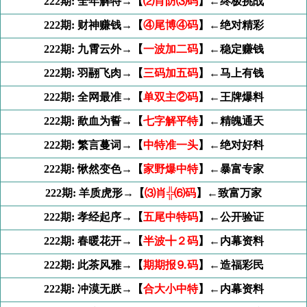
222期:
全年解特→【
⑵肖防⑶码
】←终极挑战
222期:
财神赚钱→【
④尾博④码
】←绝对精彩
222期:
九霄云外→【
一波加二码
】←稳定赚钱
222期:
羽翮飞肉→【
三码加五码
】←马上有钱
222期:
全网最准→【
单双主②码
】←王牌爆料
222期:
歃血为誓→【
七字解平特
】←精魄通天
222期:
繁言蔓词→【
中特准一头
】←绝对好料
222期:
愀然变色→【
家野爆中特
】←暴富专家
222期:
羊质虎形→【
⑶肖╬⑹码
】←致富万家
222期:
孝经起序→【
五尾中特码
】←公开验证
222期:
春暖花开→【
半波╋２码
】←内幕资料
222期:
此茶风雅→【
期期报⒐码
】←造福彩民
222期:
冲漠无朕→【
合大小中特
】←内幕资料