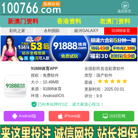
返回首页
新澳门资料
香港资料
老澳门资料
彩民之家
永利国际
銀河GALAXY
91888体育
91888体育APP
全国彩民首选彩票软件
授权：免费软件
类型：国产软件
大小：10.49MB
星级：
来源：91888体育
更新时间：2025.03.01
环境：Android/iOS
评分：9.9
已向本站押付1亿，请大家放心投注！
Android版
iPhone版
访问官网