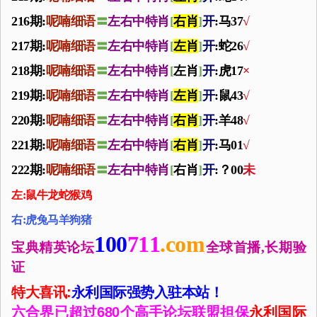
216期:
呢喃细语
〓
左右中特肖
[
右肖
]
开
:马37
√
217期:
呢喃细语
〓
左右中特肖
[
左肖
]
开
:蛇26
√
218期:
呢喃细语
〓
左右中特肖
[
左肖
]
开
:虎17
×
219期:
呢喃细语
〓
左右中特肖
[
左肖
]
开
:鼠43
√
220期:
呢喃细语
〓
左右中特肖
[
右肖
]
开
:羊48
√
221期:
呢喃细语
〓
左右中特肖
[
右肖
]
开
:马01
√
222期:
呢喃细语
〓
左右中特肖
[
右肖
]
开
:？00
未
左:鼠牛龙蛇猴鸡
右:虎兔马羊狗猪
100
711
.com
宝典精英论坛
全球首播,
长期验
证
特大喜讯:
永利国际强势入驻本站！
六合界已超过680个高手论坛联盟担保
永利国际