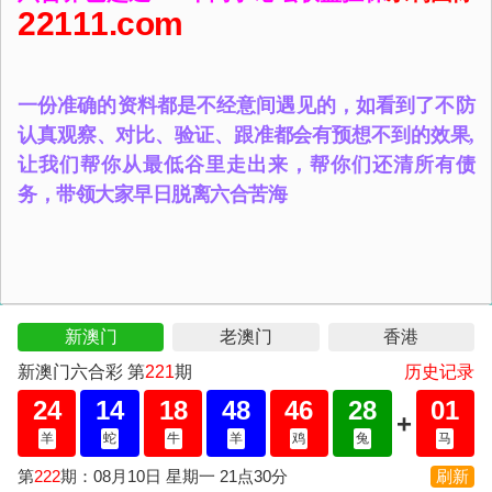
22111.com
一份准确的资料都是不经意间遇见的，如看到了不防
认真观察、对比、验证、跟准都会有预想不到的效果,
让我们帮你从最低谷里走出来，帮你们还清所有债
务，带领大家早日脱离六合苦海