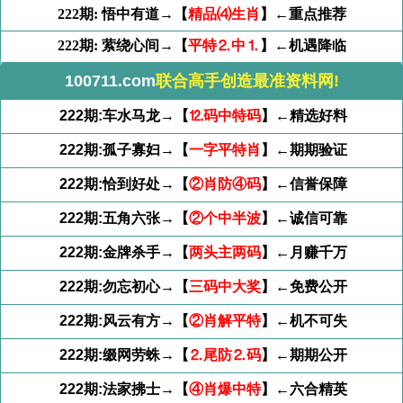
222期:
悟中有道→【
精品⑷生肖
】←重点推荐
222期:
萦绕心间→【
平特⒉中⒈
】←机遇降临
100711.com
联合高手创造最准资料网!
222期:车水马龙→【
⒓码中特码
】←精选好料
222期:孤子寡妇→【
一字平特肖
】←期期验证
222期:恰到好处→【
②肖防④码
】←信誉保障
222期:五角六张→【
②个中半波
】←诚信可靠
222期:金牌杀手→【
两头主两码
】←月赚千万
222期:勿忘初心→【
三码中大奖
】←免费公开
222期:风云有方→【
②肖解平特
】←机不可失
222期:缀网劳蛛→【
⒉尾防⒉码
】←期期公开
222期:法家拂士→【
④肖爆中特
】←六合精英