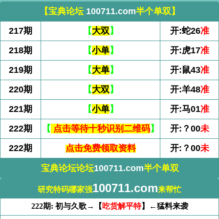
【宝典论坛
100711.com
半个单双】
217期
【
大双
】
开:蛇26
准
218期
【
小单
】
开:虎17
准
219期
【
大单
】
开:鼠43
准
220期
【
大双
】
开:羊48
准
221期
【
小单
】
开:马01
准
222期
【
点击等待十秒识别二维码
】
开:？00
未
222期
点击免费领取资料
开:？00
未
宝典论坛论坛
100711.com
半个单双
100711.com
研究特码哪家强
来帮忙
222期:
初与久歌→【
吃货解平特
】←猛料来袭