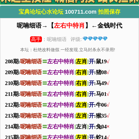
宝典论坛心水论坛
100711.com
拍照保存
呢喃细语→【
左右中特肖
】←金钱时代
高手
：呢喃细语 评级:
本坛：杜绝改料做假.一经发现.立马封杀永不录用!
208期:
呢喃细语
〓
左右中特肖
[
左肖
]
开
:鼠19
√
209期:
呢喃细语
〓
左右中特肖
[
右肖
]
开
:猪08
√
210期:
呢喃细语
〓
左右中特肖
[
右肖
]
开
:马49
√
211期:
呢喃细语
〓
左右中特肖
[
右肖
]
开
:马01
√
212期:
呢喃细语
〓
左右中特肖
[
左肖
]
开
:牛06
√
213期:
呢喃细语
〓
左右中特肖
[
左肖
]
开
:猴35
√
214期:
呢喃细语
〓
左右中特肖
[
左肖
]
开
:兔04
×
215期:
呢喃细语
〓
左右中特肖
[
左肖
]
开
:蛇14
√