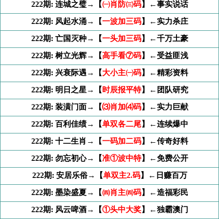
222期:
连城之璧→【
㈠肖防㈢码
】←事实说话
222期:
风起水涌→【
一波加三码
】←实力杀庄
222期:
亡国灭种→【
一头加三码
】←千万土豪
222期:
树立光辉→【
高手看⑦码
】←受益匪浅
222期:
兴衰际遇→【
大小主㈠码
】←精彩资料
222期:
明日之星→【
时辰报平特
】←团队研究
222期:
装潢门面→【
⑶肖加⑷码
】←实力巨献
222期:
百利佳绩→【
单双各二尾
】←连续爆中
222期:
十二生肖→【
一码加二码
】←传奇好料
222期:
勿忘初心→【
准①波中特
】←免费公开
222期:
安居乐俗→【
单双主2.码
】←日赚百万
222期:
墨染盛夏→【
㈣肖主㈣码
】←造福彩民
222期:
风云啤酒→【
①头中大奖
】←独霸澳门