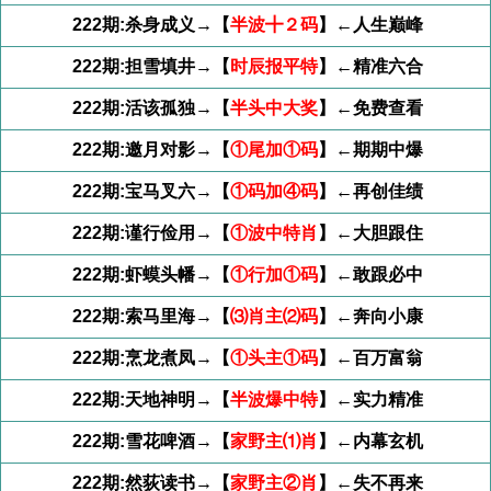
222期:杀身成义→【
半波╋２码
】←人生巅峰
222期:担雪填井→【
时辰报平特
】←精准六合
222期:活该孤独→【
半头中大奖
】←免费查看
222期:邀月对影→【
①尾加①码
】←期期中爆
222期:宝马叉六→【
①码加④码
】←再创佳绩
222期:谨行俭用→【
①波中特肖
】←大胆跟住
222期:虾蟆头幡→【
①行加①码
】←敢跟必中
222期:索马里海→【
⑶肖主⑵码
】←奔向小康
222期:烹龙煮凤→【
①头主①码
】←百万富翁
222期:天地神明→【
半波爆中特
】←实力精准
222期:雪花啤酒→【
家野主⑴肖
】←内幕玄机
222期:然荻读书→【
家野主②肖
】←失不再来